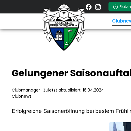
springen
Zur Hauptnavigation springen
Platzi
Clubne
Gelungener Saisonaufta
Clubmanager
·
Zuletzt aktualisiert: 16.04.2024
Clubnews
Erfolgreiche Saisoneröffnung bei bestem Frühl