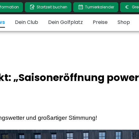
nformation
Startzeit buchen
Turnierkalender
Gre
ws
Dein Club
Dein Golfplatz
Preise
Shop
kt: „Saisoneröffnung powe
ingswetter und großartiger Stimmung!