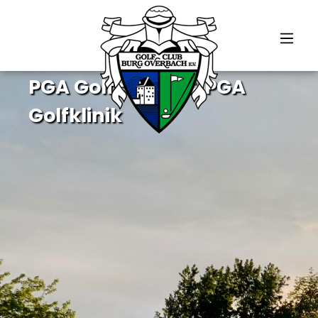
alt springen
Golfschule, Physiotherapie und Gesundheitszentrum
PGA Golfschule & PGA
Golfklinik