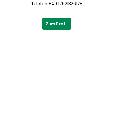
Telefon +49 17621326178
Zum Profil
Kevin Becker
PGA Golfprofessional G4
DGV B-Trainer
TrackMan Facility Coach