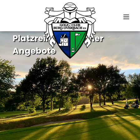
alt springen
Golf Kennenlernen beim GCBO
Platzreife & Beginner
Angebote