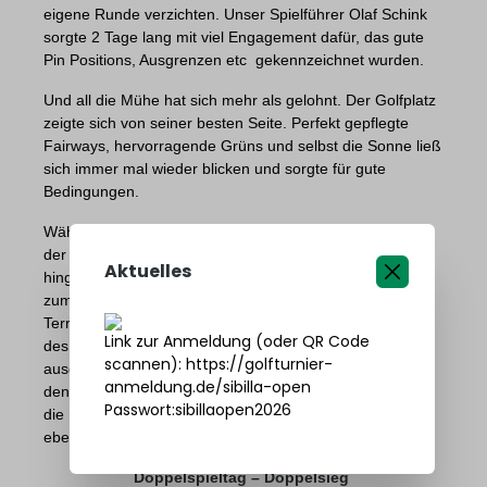
eigene Runde verzichten. Unser Spielführer Olaf Schink
sorgte 2 Tage lang mit viel Engagement dafür, das gute
Pin Positions, Ausgrenzen etc
gekennzeichnet wurden.
Und all die Mühe hat sich mehr als gelohnt. Der Golfplatz
zeigte sich von seiner besten Seite. Perfekt gepflegte
Fairways, hervorragende Grüns und selbst die Sonne ließ
sich immer mal wieder blicken und sorgte für gute
Bedingungen.
Während am Nachmittag bereits gespannt auf den Start
der deutschen Fußballnationalmannschaft bei der WM
Aktuelles
hingefiebert wurde und sich die ersten Fans im Burghof
zum Public Viewing versammelten, warteten wir auf der
Terrasse gespannt auf die letzten gespielten Ergebnisse
Link zur Anmeldung (oder QR Code
des Spieltags. Dann stand fest, der Einsatz hatte sich
scannen): https://golfturnier-
ausgezahlt. Wir konnten mit einer starken Teamleistung
anmeldung.de/sibilla-open
den Tagessieg erringen. Doch damit nicht genug, auch
Passwort:sibillaopen2026
die Herrenmannschaft spielte groß auf und sicherte sich
ebenfalls den Tagessieg.
Doppelspieltag – Doppelsieg