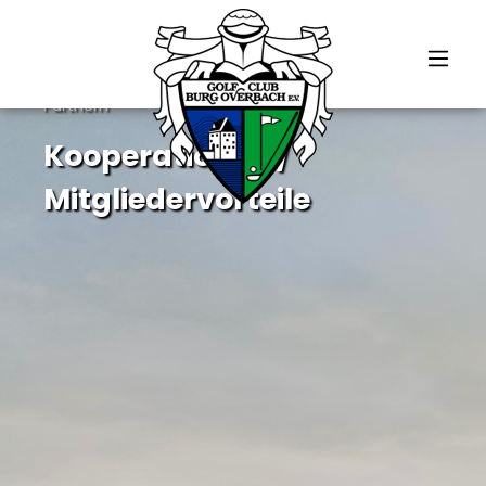
alt springen
Eure Vorteile im Heimatclub und bei unseren
Partnern
Kooperationen /
Mitgliedervorteile