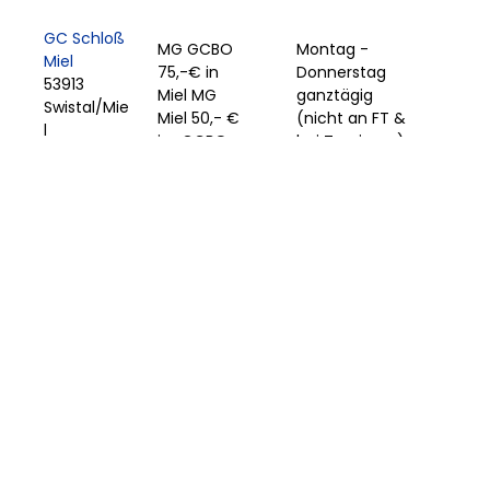
GC Schloß
MG GCBO
Montag -
Miel
75,-€ in
Donnerstag
53913
Miel MG
ganztägig
Swistal/Mie
Miel 50,- €
(nicht an FT &
l
im GCBO
bei Turnieren)
Tel.: 02226
100 50
GC Der
Montag -
Lüderich
Freitag
51491
50 Euro
ganztägig
Overath
(nicht an
Tel.: 02204
Feiertagen)
97 60 0
GC
Montag -
Oberberg
Freitag
51580
50 Euro
ganztägig
Reichshof
(nicht an
Tel.: 02297
Feiertagen)
71 31